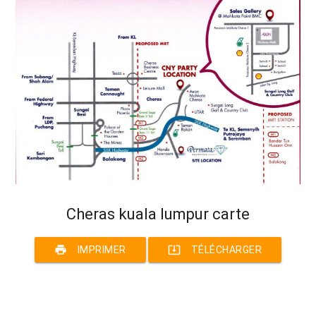
Cheras kuala lumpur carte
print
system_update_alt
IMPRIMER
TÉLÉCHARGER