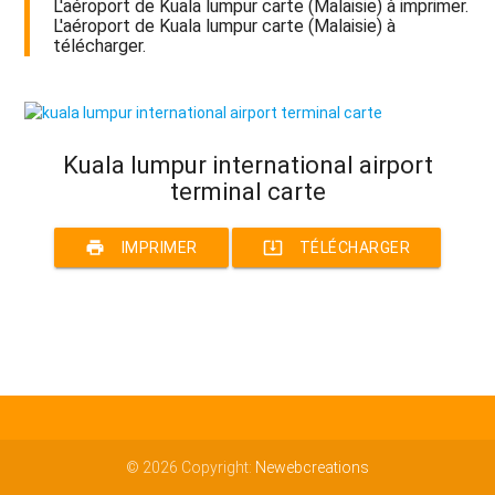
L'aéroport de Kuala lumpur carte (Malaisie) à imprimer.
L'aéroport de Kuala lumpur carte (Malaisie) à
télécharger.
Kuala lumpur international airport
terminal carte
print
system_update_alt
IMPRIMER
TÉLÉCHARGER
© 2026 Copyright:
Newebcreations