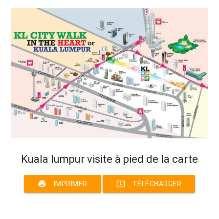
Kuala lumpur visite à pied de la carte
print
system_update_alt
IMPRIMER
TÉLÉCHARGER