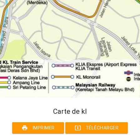
Carte de kl
print
system_update_alt
IMPRIMER
TÉLÉCHARGER